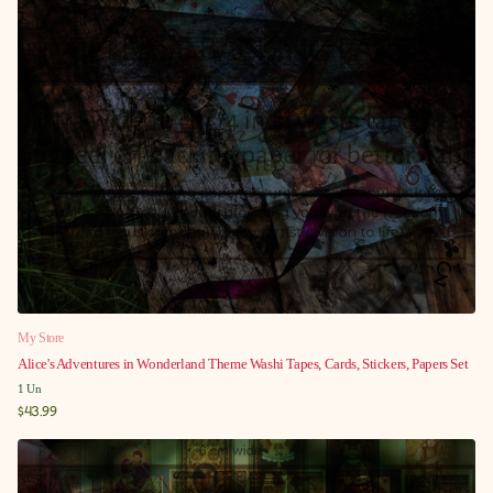
My Store
Alice's Adventures in Wonderland Theme Washi Tapes, Cards, Stickers, Papers Set
1
Un
$43.99