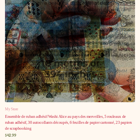
My Store
Ensemble de ruban adhésif Washi Alice au pays des merveilles, 5 rouleaux de
ruban adhésif, 30 autocollants découpés, 6 feuilles de papier cartonné, 23 papiers
de scrapbooking
$42.99